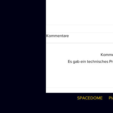
Kommentare
Kommen
Es gab ein technisches Pr
SPACEDOME AM 22. UND
23. NOVEMBER im
FREIRUUM ZUG!
SPACEDOME
Pl