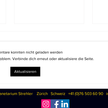
Der 
Guten
Zusa
Hotz'
tare konnten nicht geladen werden
das 
oblem. Verbinde dich erneut oder aktualisiere die Seite.
zweit
Tat" t
Sternguckernächte auf dem
Aktualisieren
Stoos!
anetarium Strehler
Zürich Schweiz +41 (
0)76 503 60 90