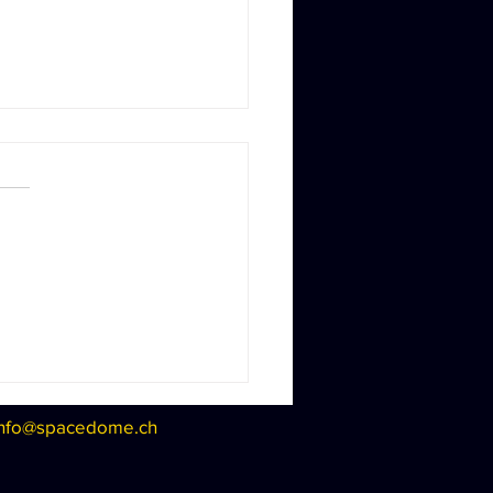
Spacedome am "Tag der
 Tat!"
mmen mit der Agentur
n'plotz Entertainment nahm
Planetarium Spacedome zum
en Mal am "Tag der Guten
eil. Es war...
info@spacedome.ch