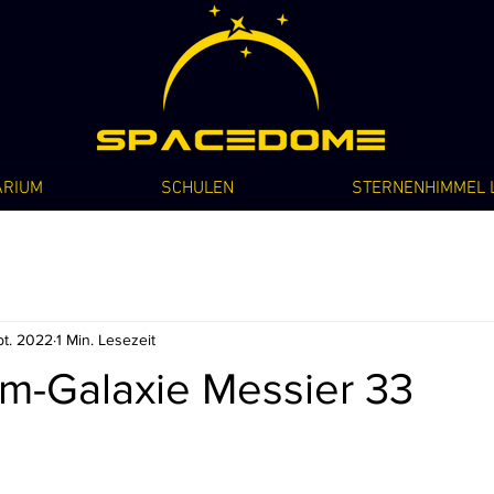
ARIUM
SCHULEN
STERNENHIMMEL L
pt. 2022
1 Min. Lesezeit
um-Galaxie Messier 33