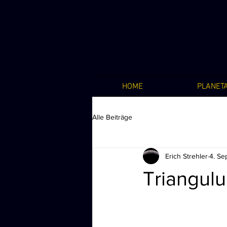
HOME
PLANET
Alle Beiträge
Erich Strehler
4. Se
Triangul