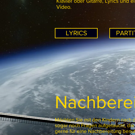
Klavier oder Gitarre, Lyrics und 
Video.
LYRICS
PARTI
Nachbere
Möchten Sie mit den Kindern nach d
sogar noch Fragen aufgetaucht, die
gerne für eine Nachbereitung benut