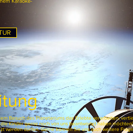
einem Karaoke-
TUR
itung
em Besuch des Planetariums das Erlebte verarbeiten, vertie
 die Kinder gerne noch von uns beantwortet haben möchten? 
zt werden dürfen. Gerne können Sie uns auch weitere Fragen