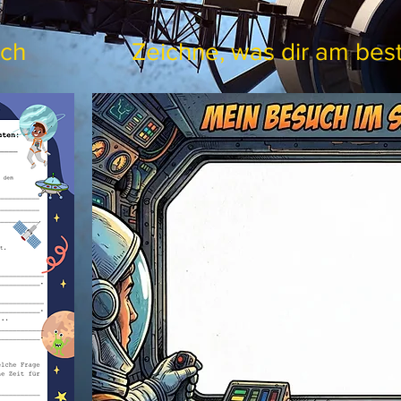
uch
Zeichne, was dir am best