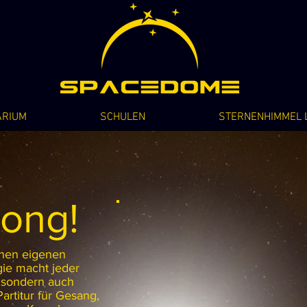
ARIUM
SCHULEN
STERNENHIMMEL L
ong!
inen eigenen
gie macht jeder
 sondern auch
artitur für Gesang,